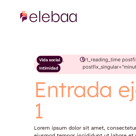
,
[rt_reading_time postf
Vida social
postfix_singular="minu
Intimidad
Entrada e
1
Lorem ipsum dolor sit amet, consectetur 
eiusmod tempor incididunt ut labore et 