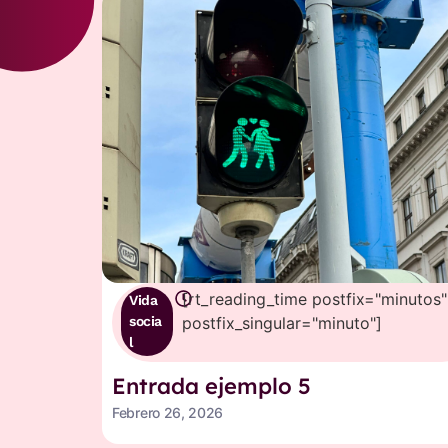
[rt_reading_time postfix="minutos"
Vida
socia
postfix_singular="minuto"]
l
Entrada ejemplo 5
Febrero 26, 2026