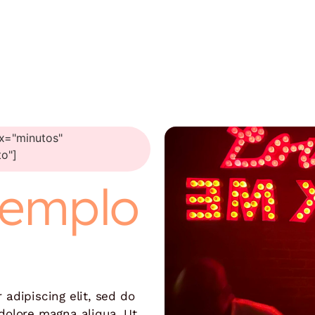
ix="minutos"
to"]
jemplo
adipiscing elit, sed do
dolore magna aliqua. Ut