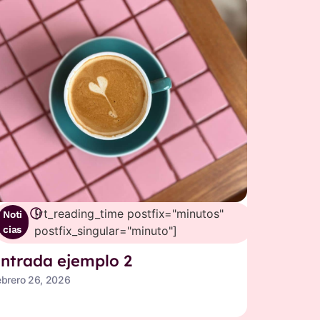
[rt_reading_time postfix="minutos"
Noti
cias
postfix_singular="minuto"]
ntrada ejemplo 2
ebrero 26, 2026