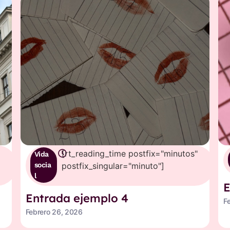
[rt_reading_time postfix="minutos"
Vida
socia
postfix_singular="minuto"]
l
E
Entrada ejemplo 4
F
Febrero 26, 2026